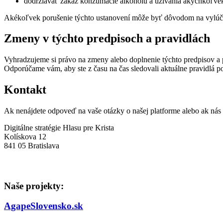
dodržiavať zákaz konzumácie alkoholu a užívania akýchkoľve
Akékoľvek porušenie týchto ustanovení môže byť dôvodom na vylúčen
Zmeny v týchto predpisoch a pravidlách
Vyhradzujeme si právo na zmeny alebo doplnenie týchto predpisov a
Odporúčame vám, aby ste z času na čas sledovali aktuálne pravidlá po
Kontakt
Ak nenájdete odpoveď na vaše otázky o našej platforme alebo ak nás
Digitálne stratégie Hlasu pre Krista
Kolískova 12
841 05 Bratislava
Naše projekty:
AgapeSlovensko.sk