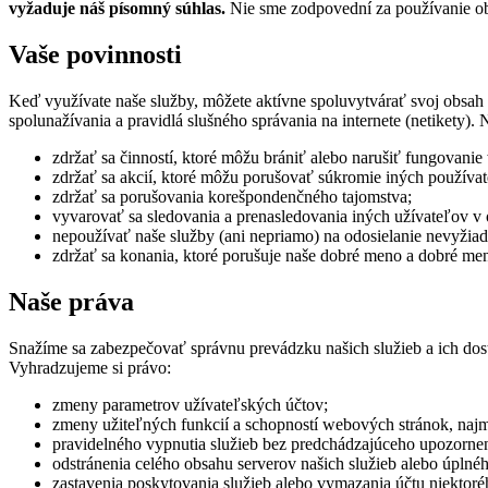
vyžaduje náš písomný súhlas.
Nie sme zodpovední za používanie ob
Vaše povinnosti
Keď využívate naše služby, môžete aktívne spoluvytvárať svoj obsah 
spolunažívania a pravidlá slušného správania na internete (netikety). 
zdržať sa činností, ktoré môžu brániť alebo narušiť fungovanie
zdržať sa akcií, ktoré môžu porušovať súkromie iných používat
zdržať sa porušovania korešpondenčného tajomstva;
vyvarovať sa sledovania a prenasledovania iných užívateľov v on
nepoužívať naše služby (ani nepriamo) na odosielanie nevyžiad
zdržať sa konania, ktoré porušuje naše dobré meno a dobré men
Naše práva
Snažíme sa zabezpečovať správnu prevádzku našich služieb a ich do
Vyhradzujeme si právo:
zmeny parametrov užívateľských účtov;
zmeny užiteľných funkcií a schopností webových stránok, najmä
pravidelného vypnutia služieb bez predchádzajúceho upozorneni
odstránenia celého obsahu serverov našich služieb alebo úpl
zastavenia poskytovania služieb alebo vymazania účtu niektor