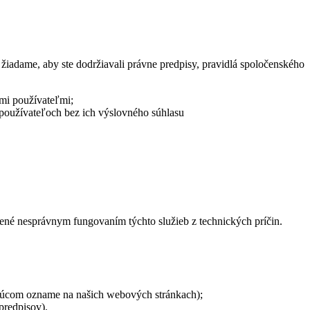
žiadame, aby ste dodržiavali právne predpisy, pravidlá spoločenského
ými používateľmi;
 používateľoch bez ich výslovného súhlasu
né nesprávnym fungovaním týchto služieb z technických príčin.
ajúcom ozname na našich webových stránkach);
predpisov).