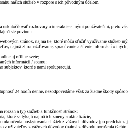
sahu našich služieb v rozpore s ich pôvodným účelom.
a uskutočňovať rozhovory a interakcie s inými používateľmi, preto vás 
Najmä ste povinní:
 webových stránok, najmä tie, ktoré môžu sťažiť využívanie služieb in
eľov, najmä zhromažďovanie, spracúvanie a šírenie informácií o iných
line aj offline svete;
aných informácií / spamu;
o subjektov, ktoré s nami spolupracujú.
stupnosť 24 hodín denne, nezodpovedáme však za žiadne škody spôsobe
 rozsah a typ služieb a funkčnosť stránok;
a, ktoré sa týkajú najmä ich zmeny a aktualizácie;
ného ukončenia poskytovania služieb z vážnych dôvodov (po predchádz
ého z užívateľov z vážnych dôvodov (najmä z dôvodu porušenia týchto 