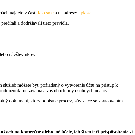
ácií nájdete v časti
Kto sme
a na adrese:
hpk.sk.
čítali a dodržiavali tieto pravidlá.
alebo návštevníkov.
ch služieb môžete byť požiadaný o vytvorenie účtu na prístup k
 podmienok používania a zásad ochrany osobných údajov.
statný dokument, ktorý popisuje procesy súvisiace so spracovaním
h na komerčné alebo iné ​​účely, ich šírenie či prispôsobenie si