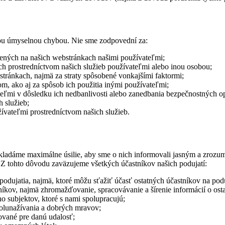
ou úmyselnou chybou. Nie sme zodpovední za:
nených na našich webstránkach našimi používateľmi;
h prostredníctvom našich služieb používateľmi alebo inou osobou;
tránkach, najmä za straty spôsobené vonkajšími faktormi;
, ako aj za spôsob ich použitia inými používateľmi;
ateľmi v dôsledku ich nedbanlivosti alebo zanedbania bezpečnostných op
h služieb;
ívateľmi prostredníctvom našich služieb.
kladáme maximálne úsilie, aby sme o nich informovali jasným a zrozu
 Z tohto dôvodu zaväzujeme všetkých účastníkov našich podujatí:
 podujatia, najmä, ktoré môžu sťažiť účasť ostatných účastníkov na podu
níkov, najmä zhromažďovanie, spracovávanie a šírenie informácií o ost
o subjektov, ktoré s nami spolupracujú;
polunažívania a dobrých mravov;
kované pre danú udalosť;