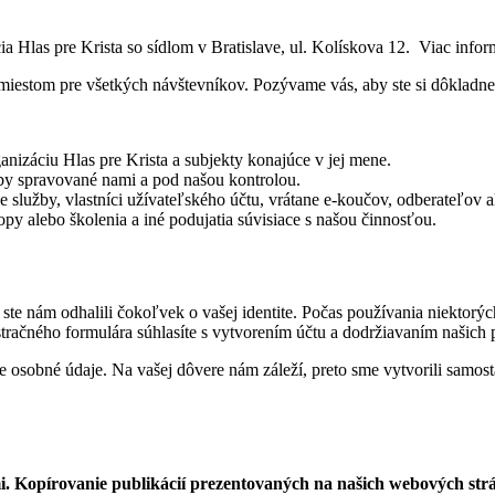
las pre Krista so sídlom v Bratislave, ul. Kolískova 12. Viac inform
stom pre všetkých návštevníkov. Pozývame vás, aby ste si dôkladne pre
izáciu Hlas pre Krista a subjekty konajúce v jej mene.
žby spravované nami a pod našou kontrolou.
 služby, vlastníci užívateľského účtu, vrátane e-koučov, odberateľov 
opy alebo školenia a iné podujatia súvisiace s našou činnosťou.
 ste nám odhalili čokoľvek o vašej identite. Počas používania niektorý
račného formulára súhlasíte s vytvorením účtu a dodržiavaním našich
je osobné údaje. Na vašej dôvere nám záleží, preto sme vytvorili samo
opírovanie publikácií prezentovaných na našich webových stránkac