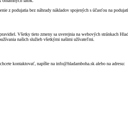
k omamných látok.
ie z podujatia bez náhrady nákladov spojených s účasťou na podujatí
 pravidiel. Všetky tieto zmeny sa uverejnia na webových stránkach H
užívania našich služieb všetkými našimi užívateľmi.
 chcete kontaktovať, napíšte na info@hladamboha.sk alebo na adresu: