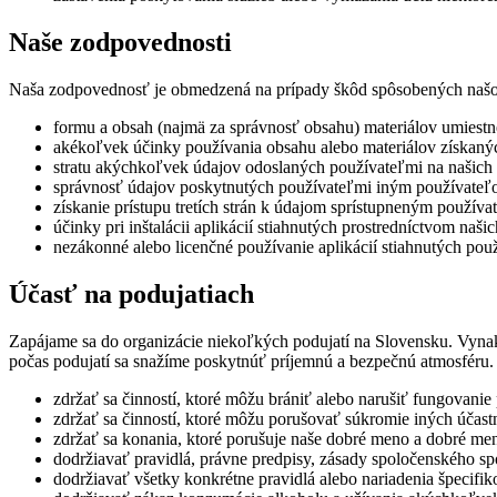
Naše zodpovednosti
Naša zodpovednosť je obmedzená na prípady škôd spôsobených naš
formu a obsah (najmä za správnosť obsahu) materiálov umiest
akékoľvek účinky používania obsahu alebo materiálov získanýc
stratu akýchkoľvek údajov odoslaných používateľmi na našich s
správnosť údajov poskytnutých používateľmi iným používateľom
získanie prístupu tretích strán k údajom sprístupneným použív
účinky pri inštalácii aplikácií stiahnutých prostredníctvom našic
nezákonné alebo licenčné používanie aplikácií stiahnutých použ
Účasť na podujatiach
Zapájame sa do organizácie niekoľkých podujatí na Slovensku. Vyna
počas podujatí sa snažíme poskytnúť príjemnú a bezpečnú atmosféru.
zdržať sa činností, ktoré môžu brániť alebo narušiť fungovanie
zdržať sa činností, ktoré môžu porušovať súkromie iných účast
zdržať sa konania, ktoré porušuje naše dobré meno a dobré men
dodržiavať pravidlá, právne predpisy, zásady spoločenského s
dodržiavať všetky konkrétne pravidlá alebo nariadenia špecifi