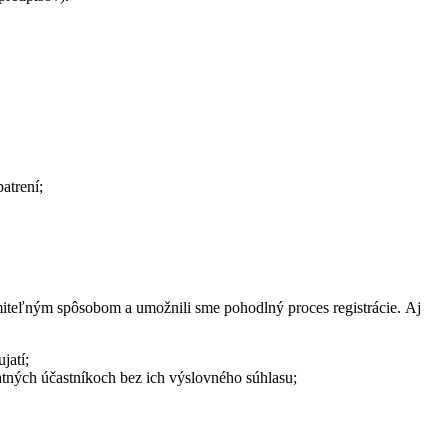
atrení;
miteľným spôsobom a umožnili sme pohodlný proces registrácie. Aj
jatí;
atných účastníkoch bez ich výslovného súhlasu;