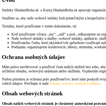
Stránky HladamBoha.sk a Kurzy.HladamBoha.sk spravuje organizácia H
Snažíme sa, aby naše webové stránky boli priateľským a bezpečným mie
Termíny, ktoré používame v tomto dokumente, sú:
Keď používame výrazy „my”, „náš” a pod., odkazujeme na organ
Naše webové stránky a služby: webové stránky, aplikácie, slu
Používatelia: ľudia, ktorí akýmkoľvek spôsobom využívajú naše
Podujatia: organizujeme konferencie, tábory, stretnutia, worksh
Ochrana osobných údajov
Máte právo navštevovať a používať časti našich služieb bez toho, aby
určitému obsahu, webovým stránkam alebo službám. Vyplnením regist
Našou prioritou je ochrana práv používateľov, ktorí nám poskytli svo
vašich údajov. Prečítajte si naše
Zásady ochrany osobných údajov
.
Obsah webových stránok
Obsah našich webových stránok je chránený autorskými právami. K