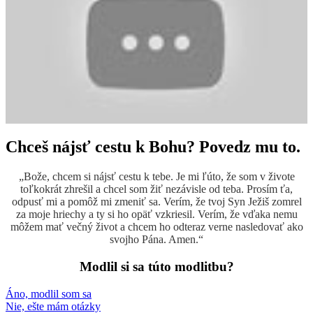
Chceš nájsť cestu k Bohu? Povedz mu to.
„Bože, chcem si nájsť cestu k tebe. Je mi ľúto, že som v živote
toľkokrát zhrešil a chcel som žiť nezávisle od teba. Prosím ťa,
odpusť mi a pomôž mi zmeniť sa. Verím, že tvoj Syn Ježiš zomrel
za moje hriechy a ty si ho opäť vzkriesil. Verím, že vďaka nemu
môžem mať večný život a chcem ho odteraz verne nasledovať ako
svojho Pána. Amen.“
Modlil si sa túto modlitbu?
Áno, modlil som sa
Nie, ešte mám otázky