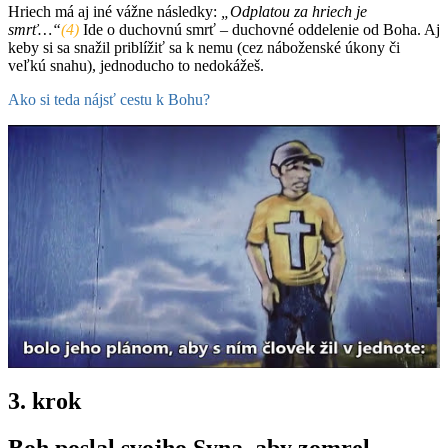
Hriech má aj iné vážne následky:
„Odplatou za hriech je
smrť…“
(4)
Ide o duchovnú smrť – duchovné oddelenie od Boha. Aj
keby si sa snažil priblížiť sa k nemu (cez náboženské úkony či
veľkú snahu), jednoducho to nedokážeš.
Ako si teda nájsť cestu k Bohu?
3. krok
Boh poslal svojho Syna, aby zomrel