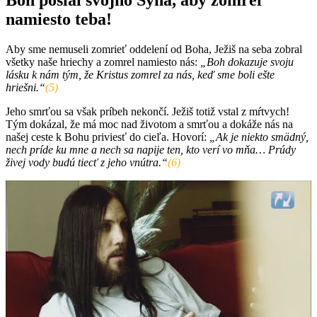
namiesto teba!
Aby sme nemuseli zomrieť oddelení od Boha, Ježiš na seba zobral
všetky naše hriechy a zomrel namiesto nás:
„Boh dokazuje svoju
lásku k nám tým, že Kristus zomrel za nás, keď sme boli ešte
hriešni.“
(5)
Jeho smrťou sa však príbeh nekončí. Ježiš totiž vstal z mŕtvych!
Tým dokázal, že má moc nad životom a smrťou a dokáže nás na
našej ceste k Bohu priviesť do cieľa. Hovorí:
„Ak je niekto smädný,
nech príde ku mne a nech sa napije ten, kto verí vo mňa… Prúdy
živej vody budú tiecť z jeho vnútra.“
(6)