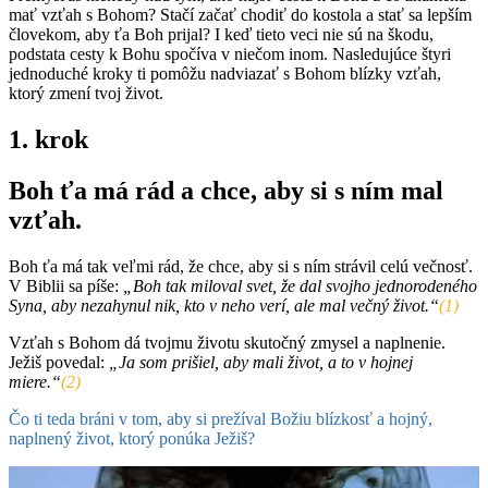
mať vzťah s Bohom? Stačí začať chodiť do kostola a stať sa lepším
človekom, aby ťa Boh prijal? I keď tieto veci nie sú na škodu,
podstata cesty k Bohu spočíva v niečom inom. Nasledujúce štyri
jednoduché kroky ti pomôžu nadviazať s Bohom blízky vzťah,
ktorý zmení tvoj život.
1. krok
Boh ťa má rád a chce, aby si s ním mal
vzťah.
Boh ťa má tak veľmi rád, že chce, aby si s ním strávil celú večnosť.
V Biblii sa píše:
„Boh tak miloval svet, že dal svojho jednorodeného
Syna, aby nezahynul nik, kto v neho verí, ale mal večný život.“
(1)
Vzťah s Bohom dá tvojmu životu skutočný zmysel a naplnenie.
Ježiš povedal:
„Ja som prišiel, aby mali život, a to v hojnej
miere.“
(2)
Čo ti teda bráni v tom, aby si prežíval Božiu blízkosť a hojný,
naplnený život, ktorý ponúka Ježiš?