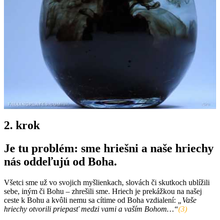
2. krok
Je tu problém: sme hriešni a naše hriechy
nás oddeľujú od Boha.
Všetci sme už vo svojich myšlienkach, slovách či skutkoch ublížili
sebe, iným či Bohu – zhrešili sme. Hriech je prekážkou na našej
ceste k Bohu a kvôli nemu sa cítime od Boha vzdialení:
„Vaše
hriechy otvorili priepasť medzi vami a vaším Bohom…“
(3)