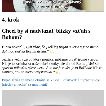
4. krok
Chcel by si nadviazať blízky vzťah s
Bohom?
Biblia hovorí:
„Tým však, čo [Ježiša] prijali a veria v jeho meno,
dal moc stať sa Božími deťmi.“
(7)
Ježiša a večný život, ktorý ponúka, môžeme prijať jedine vierou.
Nie je to zásluha za naše dobré skutky, ale dar od Boha:
„Veď ste
spasení milosťou skrze vieru. A to nie je z vás, je to Boží dar. Nie zo
skutkov, aby sa nikto nevystatoval.“
(8)
Prijať Ježiša znamená obrátiť sa k Bohu, oľutovať a vyznať svoje
hriechy a nechať sa ním meniť.