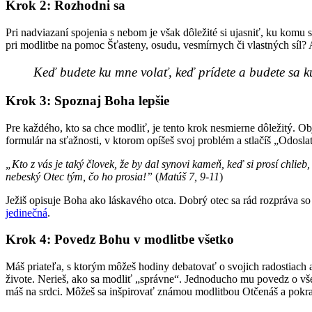
Krok 2: Rozhodni sa
Pri nadviazaní spojenia s nebom je však dôležité si ujasniť, ku komu s
pri modlitbe na pomoc Šťasteny, osudu, vesmírnych či vlastných síl? 
Keď budete ku mne volať, keď prídete a budete sa k
Krok 3: Spoznaj Boha lepšie
Pre každého, kto sa chce modliť, je tento krok nesmierne dôležitý. O
formulár na sťažnosti, v ktorom opíšeš svoj problém a stlačíš „Odosl
„Kto z vás je taký človek, že by dal synovi kameň, keď si prosí chlieb
nebeský Otec tým, čo ho prosia!”
(
Matúš 7, 9-11
)
Ježiš opisuje Boha ako láskavého otca. Dobrý otec sa rád rozpráva so 
jedinečná
.
Krok 4: Povedz Bohu v modlitbe všetko
Máš priateľa, s ktorým môžeš hodiny debatovať o svojich radostiach a
živote. Nerieš, ako sa modliť „správne“. Jednoducho mu povedz o vše
máš na srdci. Môžeš sa inšpirovať známou modlitbou Otčenáš a pokr