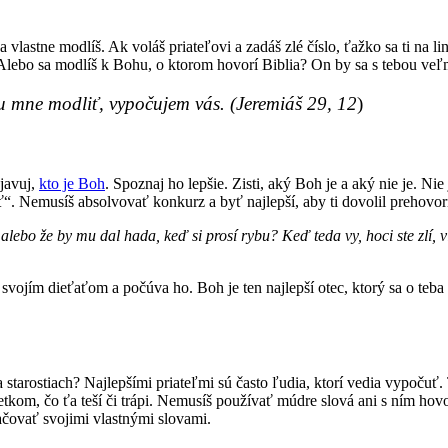
a vlastne modlíš. Ak voláš priateľovi a zadáš zlé číslo, ťažko sa ti na l
Alebo sa modlíš k Bohu, o ktorom hovorí Biblia? On by sa s tebou veľmi
u mne modliť, vypočujem vás. (Jeremiáš 29, 12
)
bjavuj,
kto je Boh
. Spoznaj ho lepšie. Zisti, aký Boh je a aký nie je. N
ať“. Nemusíš absolvovať konkurz a byť najlepší, aby ti dovolil prehovor
, alebo že by mu dal hada, keď si prosí rybu? Keď teda vy, hoci ste zlí
svojím dieťaťom a počúva ho. Boh je ten najlepší otec, ktorý sa o teba
 starostiach? Najlepšími priateľmi sú často ľudia, ktorí vedia vypoču
tkom, čo ťa teší či trápi. Nemusíš používať múdre slová ani s ním ho
ačovať svojimi vlastnými slovami.