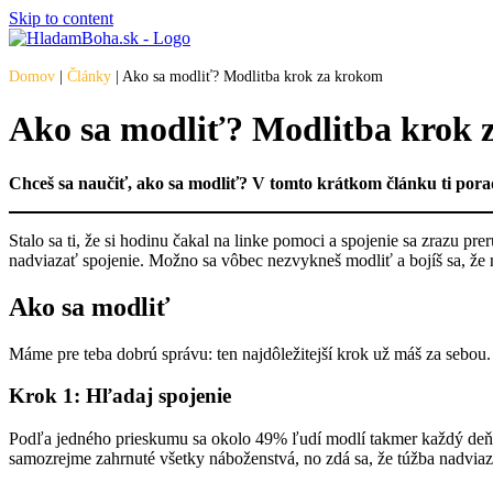
Skip to content
Domov
|
Články
|
Ako sa modliť? Modlitba krok za krokom
Ako sa modliť? Modlitba krok 
Chceš sa naučiť, ako sa modliť? V tomto krátkom článku ti por
Stalo sa ti, že si hodinu čakal na linke pomoci a spojenie sa zrazu p
nadviazať spojenie. Možno sa vôbec nezvykneš modliť a bojíš sa, že 
Ako sa modliť
Máme pre teba dobrú správu: ten najdôležitejší krok už máš za sebou.
Krok 1: Hľadaj spojenie
Podľa jedného prieskumu sa okolo 49% ľudí modlí takmer každý deň. 
samozrejme zahrnuté všetky náboženstvá, no zdá sa, že túžba nadviaz