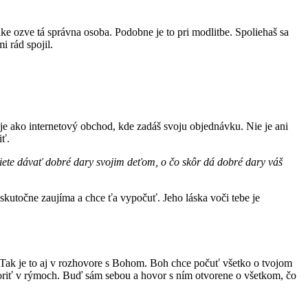
inke ozve tá správna osoba. Podobne je to pri modlitbe. Spoliehaš sa
 rád spojil.
ie je ako internetový obchod, kde zadáš svoju objednávku. Nie je ani
iť.
, viete dávať dobré dary svojim deťom, o čo skôr dá dobré dary váš
 skutočne zaujíma a chce ťa vypočuť. Jeho láska voči tebe je
ť. Tak je to aj v rozhovore s Bohom. Boh chce počuť všetko o tvojom
voriť v rýmoch. Buď sám sebou a hovor s ním otvorene o všetkom, čo