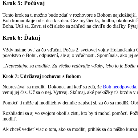
Krok 5: Počúvaj
Tento krok sa ti možno bude zdať v rozhovore s Bohom najzložitejší
Boh komunikuje od srdca k srdcu. Cez myšlienky, hudbu, okolnosti či
Boha. Utíš sa. Zavri si oči alebo sa zahľaď na chvíľu do diaľky. Pý
Krok 6: Ďakuj
Vždy máme byť za čo vďační. Počas 2. svetovej vojny Holanďanku Corr
posolstvo o Bohu, odpustení, ale aj o vďačnosti. Spomínala, ako jej 
„Neprestajne sa modlite. Za všetko vzdávajte vďaky, lebo to je Božia v
Krok 7: Udržiavaj rozhovor s Bohom
Neprestávaj sa modliť. Dokonca ani keď sa zdá, že
Boh neodpovedá
venuj jej čas. Uč sa o nej. Vytrvaj. Skúmaj, aké prekážky ťa brzdia 
Pomôcť ti môže aj modlitebný denník: zapisuj si, za čo sa modlíš. Ob
Rozhliadni sa aj vo svojom okolí a zisti, kto by ti mohol pomôcť. Po
modliť.
Ak chceš vedieť viac o tom, ako sa modliť, prihlás sa do nášho kurzu