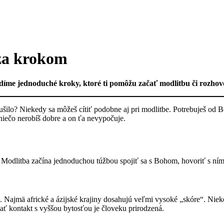
za krokom
adíme jednoduché kroky, ktoré ti pomôžu začať modlitbu či rozho
rerušilo? Niekedy sa môžeš cítiť podobne aj pri modlitbe. Potrebuješ od 
niečo nerobíš dobre a on ťa nevypočuje.
 Modlitba začína jednoduchou túžbou spojiť sa s Bohom, hovoriť s ním. 
Najmä africké a ázijské krajiny dosahujú veľmi vysoké „skóre“. Niek
ať kontakt s vyššou bytosťou je človeku prirodzená.