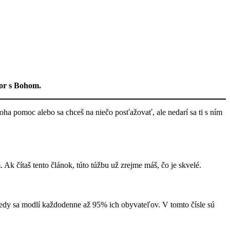
vor s Bohom.
Boha pomoc alebo sa chceš na niečo posťažovať, ale nedarí sa ti s ním
Ak čítaš tento článok, túto túžbu už zrejme máš, čo je skvelé.
edy sa modlí každodenne až 95% ich obyvateľov. V tomto čísle sú