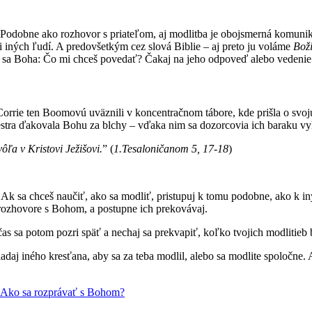
. Podobne ako rozhovor s priateľom, aj modlitba je obojsmerná komun
 iných ľudí. A predovšetkým cez slová Biblie – aj preto ju voláme
Boži
taj sa Boha: Čo mi chceš povedať? Čakaj na jeho odpoveď alebo vedenie
ie ten Boomovú uväznili v koncentračnom tábore, kde prišla o svoju se
sestra ďakovala Bohu za blchy – vďaka nim sa dozorcovia ich baraku vyh
ôľa v Kristovi Ježišovi.
” (
1.Tesaloničanom 5, 17-18
)
. Ak sa chceš naučiť, ako sa modliť, pristupuj k tomu podobne, ako k in
v rozhovore s Bohom, a postupne ich prekovávaj.
čas sa potom pozri späť a nechaj sa prekvapiť, koľko tvojich modlitieb
žiadaj iného kresťana, aby sa za teba modlil, alebo sa modlite spoločne
Ako sa rozprávať s Bohom?