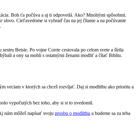
ikácia. Boh ťa počúva a aj ti odpovedá. Ako? Mnohými spôsobmi.
e slovo
. Cieľavedome si vyhraď čas na jej čítanie a na počúvanie
.
stru Betsie. Po vojne Corrie cestovala po celom svete a šírila
ýbali a ony sa mohli s ostatnými ženami modliť a čítať Bibliu.
ým veciam v ktorých sa chceš rozvíjať. Daj si modlitbu ako prioritu a
 bolo vypočutých bez toho, aby si si to uvedomil.
. Aj nám môžeš napísať svoju
prosbu o modlitbu
a budeme sa za teba