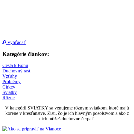
Vyhľadať
Kategórie článkov:
Cesta k Bohu
Duchovný rast
Vzťahy
Problémy
Cirkev
Sviatky
Rôzne
V kategórii SVIATKY sa venujeme rôznym sviatkom, ktoré majú
korene v kresťanstve. Zisti, čo je ich hlavným posolstvom a ako z
nich môžeš duchovne čerpať.