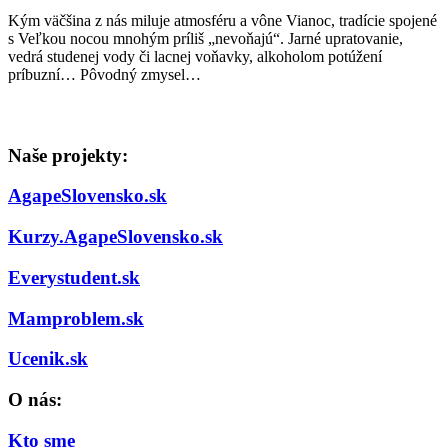
Kým väčšina z nás miluje atmosféru a vône Vianoc, tradície spojené
s Veľkou nocou mnohým príliš „nevoňajú“. Jarné upratovanie,
vedrá studenej vody či lacnej voňavky, alkoholom potúžení
príbuzní… Pôvodný zmysel…
Naše projekty:
AgapeSlovensko.sk
Kurzy.AgapeSlovensko.sk
Everystudent.sk
Mamproblem.sk
Ucenik.sk
O nás:
Kto sme