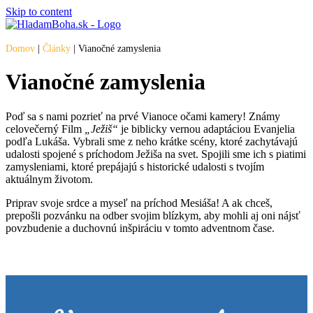
Skip to content
Domov
|
Články
|
Vianočné zamyslenia
Vianočné zamyslenia
Poď sa s nami pozrieť na prvé Vianoce očami kamery! Známy
celovečerný Film
„Ježiš“
je biblicky vernou adaptáciou Evanjelia
podľa Lukáša. Vybrali sme z neho krátke scény, ktoré zachytávajú
udalosti spojené s príchodom Ježiša na svet. Spojili sme ich s piatimi
zamysleniami, ktoré prepájajú s historické udalosti s tvojím
aktuálnym životom.
Priprav svoje srdce a myseľ na príchod Mesiáša! A ak chceš,
prepošli pozvánku na odber svojim blízkym, aby mohli aj oni nájsť
povzbudenie a duchovnú inšpiráciu v tomto adventnom čase.