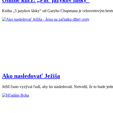
Online kurz: „Päť jazykov lásky“
Kniha „5 jazykov lásky“ od Garyho Chapmana je celosvetovým bestsel
Ako nasledovať Ježiša
Ježiš často vyzýval ľudí, aby ho nasledovali. Netvrdil, že to bude j