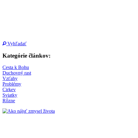
Vyhľadať
Kategórie článkov:
Cesta k Bohu
Duchovný rast
Vzťahy
Problémy
Cirkev
Sviatky
Rôzne