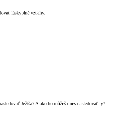
dovať láskyplné vzťahy.
á nasledovať Ježiša? A ako ho môžeš dnes nasledovať ty?