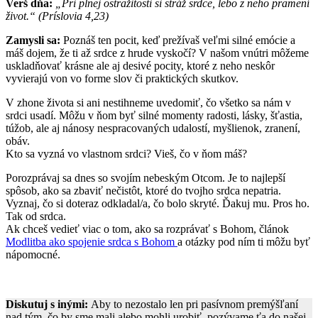
Verš dňa:
„Pri plnej ostražitosti si stráž srdce, lebo z neho pramení
život.“ (Príslovia 4,23)
Zamysli sa:
Poznáš ten pocit, keď prežívaš veľmi silné emócie a
máš dojem, že ti až srdce z hrude vyskočí? V našom vnútri môžeme
uskladňovať krásne ale aj desivé pocity, ktoré z neho neskôr
vyvierajú von vo forme slov či praktických skutkov.
V zhone života si ani nestihneme uvedomiť, čo všetko sa nám v
srdci usadí. Môžu v ňom byť silné momenty radosti, lásky, šťastia,
túžob, ale aj nánosy nespracovaných udalostí, myšlienok, zranení,
obáv.
Kto sa vyzná vo vlastnom srdci? Vieš, čo v ňom máš?
Porozprávaj sa dnes so svojím nebeským Otcom. Je to najlepší
spôsob, ako sa zbaviť nečistôt, ktoré do tvojho srdca nepatria.
Vyznaj, čo si doteraz odkladal/a, čo bolo skryté. Ďakuj mu. Pros ho.
Tak od srdca.
Ak chceš vedieť viac o tom, ako sa rozprávať s Bohom, článok
Modlitba ako spojenie srdca s Bohom
a otázky pod ním ti môžu byť
nápomocné.
Diskutuj s inými:
Aby to nezostalo len pri pasívnom premýšľaní
nad tým, čo by sme mali alebo mohli urobiť, pozývame ťa do našej