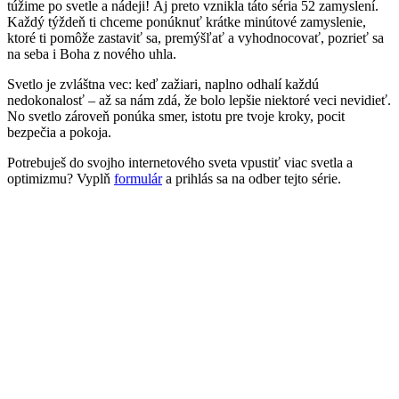
túžime po svetle a nádeji! Aj preto vznikla táto séria 52 zamyslení.
Každý týždeň ti chceme ponúknuť krátke minútové zamyslenie,
ktoré ti pomôže zastaviť sa, premýšľať a vyhodnocovať, pozrieť sa
na seba i Boha z nového uhla.
Svetlo je zvláštna vec: keď zažiari, naplno odhalí každú
nedokonalosť – až sa nám zdá, že bolo lepšie niektoré veci nevidieť.
No svetlo zároveň ponúka smer, istotu pre tvoje kroky, pocit
bezpečia a pokoja.
Potrebuješ do svojho internetového sveta vpustiť viac svetla a
optimizmu? Vyplň
formulár
a prihlás sa na odber tejto série.