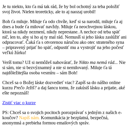
Je tu niekto, kto ťa má tak rád, že by bol ochotný za teba položiť
svoj život. Nielen teoreticky, ale to aj naozaj urobil!
Boh ťa miluje. Miluje ťa odo chvíle, keď si sa narodil, miluje ťa aj
dnes a bude ťa milovať navždy. Miluje ťa neochvejnou láskou,
ktorá sa nikdy nezmení, nikdy neprestane. A nechce od teba späť
nič, len to, aby si ho aj ty mal rád. Nemusíš si jeho lásku zaslúžiť ani
odpracovať. Čaká ťa s otvorenou náručou ako otec strateného syna
– pripravený prijať ho späť, odpustiť mu a vystrojiť na jeho počesť
veľkú žúrku!
Veríš tomu? Už si nemôžeš nahovárať, že
Nikto ma nemá rád...
Nie
si sám, nie si bezvýznamný a nie si nemilovaný. Miluje ťa tá
najdôležitejšia osoba vesmíru – sám Boh!
Chceš sa o Božej láske dozvedieť viac? Zapíš sa do nášho online
kurzu
Prečo Ježiš?
a daj šancu tomu, že zakúsiš lásku a prijatie, aké
ešte nepoznáš!
Zistiť viac o kurze
PS: Chceš sa o svojich pocitoch porozprávať s jedným z našich e-
koučov?
Napíš nám.
Komunikácia je bezplatná, bezpečná,
anonymná a prebieha formou emailových správ.