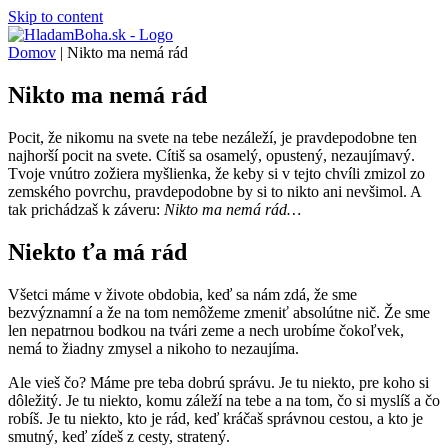
Skip to content
Domov
|
Nikto ma nemá rád
Nikto ma nemá rád
Pocit, že nikomu na svete na tebe nezáleží, je pravdepodobne ten
najhorší pocit na svete. Cítiš sa osamelý, opustený, nezaujímavý.
Tvoje vnútro zožiera myšlienka, že keby si v tejto chvíli zmizol zo
zemského povrchu, pravdepodobne by si to nikto ani nevšimol. A
tak prichádzaš k záveru:
Nikto ma nemá rád…
Niekto ťa má rád
Všetci máme v živote obdobia, keď sa nám zdá, že sme
bezvýznamní a že na tom nemôžeme zmeniť absolútne nič. Že sme
len nepatrnou bodkou na tvári zeme a nech urobíme čokoľvek,
nemá to žiadny zmysel a nikoho to nezaujíma.
Ale vieš čo? Máme pre teba dobrú správu. Je tu niekto, pre koho si
dôležitý. Je tu niekto, komu záleží na tebe a na tom, čo si myslíš a čo
robíš. Je tu niekto, kto je rád, keď kráčaš správnou cestou, a kto je
smutný, keď zídeš z cesty, stratený.