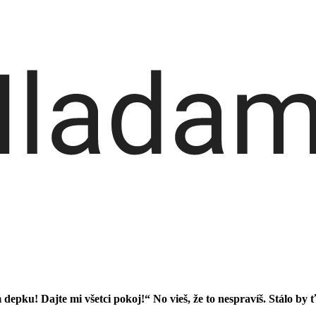
depku! Dajte mi všetci pokoj!“ No vieš, že to nespravíš. Stálo by ťa