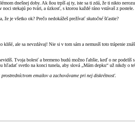
om dnešnej doby. Ak ňou trpíš aj ty, iste sa ti zdá, že ti nikto nerozu
 v noci stekajú po tvári, a úzkosť, s ktorou každé ráno vstávaš z postele.
 sa, že je všetko ok? Prečo nedokážeš prežívať
skutočné
šťastie?
ako klišé, ale sa nevzdávaj! Nie si v tom sám a nemusíš toto trápenie z
 nevidíš. Tvoja bolesť a bremeno budú možno ľahšie, keď o ne podelíš 
 hľadať svetlo na konci tunela, aby slová „Mám depku“ už nikdy o tebe
a prostredníctvom emailov a zachovávame pri nej diskrétnosť.