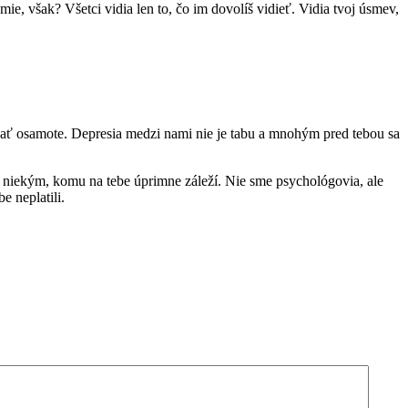
mie, však? Všetci vidia len to, čo im dovolíš vidieť. Vidia tvoj úsmev,
nášať osamote. Depresia medzi nami nie je tabu a mnohým pred tebou sa
s niekým, komu na tebe úprimne záleží. Nie sme psychológovia, ale
 neplatili.