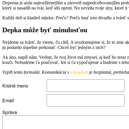
Depresia je azda najrozšírenejším a zároveň najpodceňovanejším problém
ktorý si nasadíš na tvár, keď idú oproti. No nevidia tvoje slzy, ktoré ti
Každý deň si kladieš otázku:
Prečo?
Prečo hrať toto divadlo a tváriť
Depka môže byť minulosťou
Nejdeme sa tváriť, že vieme, čo cítiš. A uvedomujeme si, že to znie 
ju podarilo úspešne prekonať. Chceš byť jedným z nich?
Ak áno, napíš nám. Veríme, že tvoj život má zmysel, aj keď ho teraz
kouči. Nebudeme ťa poučovať, len si ťa vypočujeme a budeme s tebou
Vyplň tento formulár. Komunikácia s
e-koučom
je bezplatná, prebieh
Krstné meno
Email
Správa