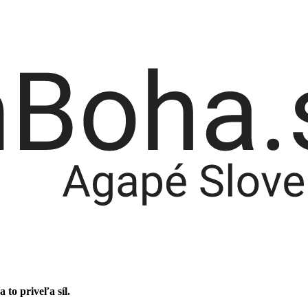
 to priveľa síl.