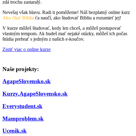
zdá trochu zastaralý.
Nevešaj však hlavu. Radi ti pomôžeme! Náš bezplatný online kurz
Ako čítať Bibliu
ťa naučí, ako študovať Bibliu a rozumieť jej!
V kurze môžeš študovať, kedy len chceš, a môžeš postupovať
vlastným tempom. Ak budeš mať nejaké otázky, môžeš ich počas
štúdia prebrať s jedným z našich e-koučov.
Zistiť viac o online kurze
Naše projekty:
AgapeSlovensko.sk
Kurzy.AgapeSlovensko.sk
Everystudent.sk
Mamproblem.sk
Ucenik.sk