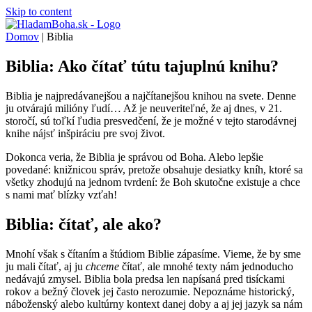
Skip to content
Domov
|
Biblia
Biblia: Ako čítať tútu tajuplnú knihu?
Biblia je najpredávanejšou a najčítanejšou knihou na svete. Denne
ju otvárajú milióny ľudí… Až je neuveriteľné, že aj dnes, v 21.
storočí, sú toľkí ľudia presvedčení, že je možné v tejto starodávnej
knihe nájsť inšpiráciu pre svoj život.
Dokonca veria, že Biblia je správou od Boha. Alebo lepšie
povedané: knižnicou správ, pretože obsahuje desiatky kníh, ktoré sa
všetky zhodujú na jednom tvrdení: že Boh skutočne existuje a chce
s nami mať blízky vzťah!
Biblia: čítať, ale ako?
Mnohí však s čítaním a štúdiom Biblie zápasíme. Vieme, že by sme
ju mali čítať, aj ju
chceme
čítať, ale mnohé texty nám jednoducho
nedávajú zmysel. Biblia bola predsa len napísaná pred tisíckami
rokov a bežný človek jej často nerozumie. Nepoznáme historický,
náboženský alebo kultúrny kontext danej doby a aj jej jazyk sa nám